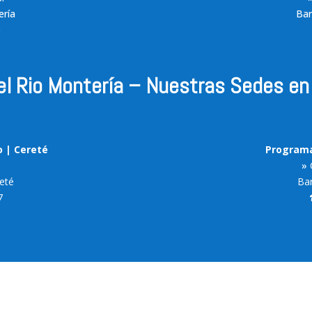
ería
Bar
5
del Rio Montería – Nuestras Sedes e
o | Cereté
Programa
9
»
reté
Bar
7