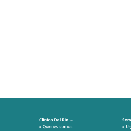
Clínica Del Rio
﹃
Serv
»
Quienes somos
»
Ur