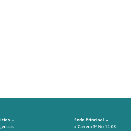
icios
﹃
Sede Principal ﹃
gencias
» Carrera 3ª No 12-08.