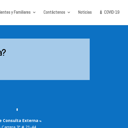
ientes y Familiares
Contáctenos
Noticias
💉 COVID-19
a?
e Consulta Externa﹃
» Carrera 3ª # 21-44