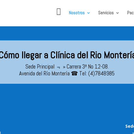
I
S
Nosotros
Servicios
Pac
n
o
i
l
c
i
i
c
o
i
t
a
r
C
Cómo llegar a Clínica del Rio Monterí
i
t
a
Sede Principal ﹃ » Carrera 3ª No 12-08.
Avenida del Río Montería ☎ Tel: (4)7848985
Sed
.