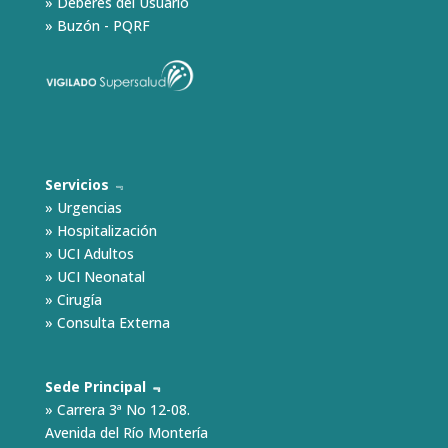
»
Deberes del Usuario
»
Buzón - PQRF
Servicios
﹃
»
Urgencias
»
Hospitalización
»
UCI Adultos
»
UCI Neonatal
»
Cirugía
»
Consulta Externa
Sede Principal ﹃
» Carrera 3ª No 12-08.
Avenida del Río Montería