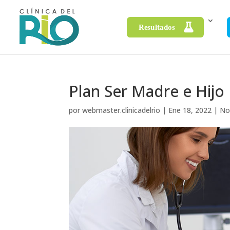
R
e
s
u
l
t
a
d
o
L
Plan Ser Madre e Hijo
a
b
o
por
webmaster.clinicadelrio
|
Ene 18, 2022
|
Not
r
a
t
o
r
i
o